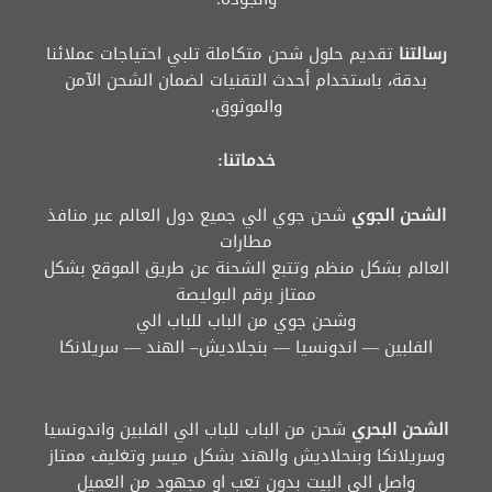
رسالتنا
تقديم حلول شحن متكاملة تلبي احتياجات عملائنا
بدقة، باستخدام أحدث التقنيات لضمان الشحن الآمن
والموثوق.
خدماتنا:
الشحن الجوي
شحن جوي الي جميع دول العالم عبر منافذ
مطارات
العالم بشكل منظم وتتبع الشحنة عن طريق الموقع بشكل
ممتاز برقم البوليصة
وشحن جوي من الباب للباب الي
الفلبين — اندونسيا — بنجلاديش– الهند — سريلانكا
الشحن البحري
شحن من الباب للباب الي الفلبين واندونسيا
وسريلانكا وبنحلاديش والهند بشكل ميسر وتغليف ممتاز
واصل الي البيت بدون تعب او مجهود من العميل