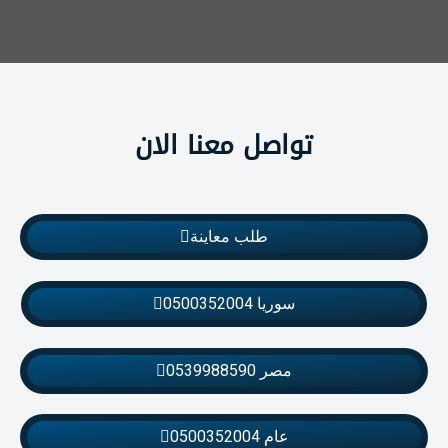
تواصل معنا الان
طلب معاينة
سوريا 0500352004
مصر 0539988590
عام 0500352004