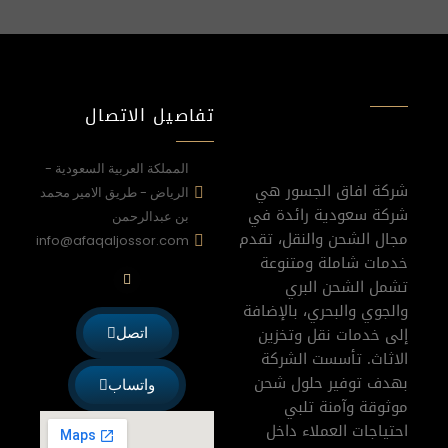
تفاصيل الاتصال
المملكة العربية السعودية -
شركة افاق الجسور هي
الرياض - طريق الامير محمد
شركة سعودية رائدة في
بن عبدالرحمن
مجال الشحن والنقل، تقدم
info@afaqaljossor.com
خدمات شاملة ومتنوعة
W
h
تشمل الشحن البري
a
والجوي والبحري، بالإضافة
t
s
إلى خدمات نقل وتخزين
اتصل
a
p
الاثاث. تأسست الشركة
p
بهدف توفير حلول شحن
واتساب
موثوقة وآمنة تلبي
احتياجات العملاء داخل