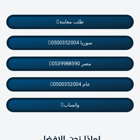
طلب معاينة
سوريا 0500352004
مصر 0539988590
عام 0500352004
واتساب
لماذا نحن الافضل