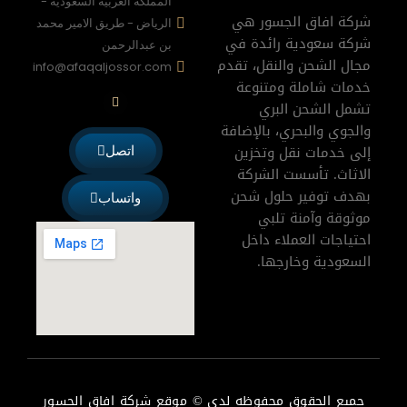
المملكة العربية السعودية -
شركة افاق الجسور هي
الرياض - طريق الامير محمد
شركة سعودية رائدة في
بن عبدالرحمن
مجال الشحن والنقل، تقدم
info@afaqaljossor.com
خدمات شاملة ومتنوعة
W
h
تشمل الشحن البري
a
والجوي والبحري، بالإضافة
t
s
إلى خدمات نقل وتخزين
اتصل
a
p
الاثاث. تأسست الشركة
p
بهدف توفير حلول شحن
واتساب
موثوقة وآمنة تلبي
احتياجات العملاء داخل
السعودية وخارجها.
جميع الحقوق محفوظه لدى © موقع شركة افاق الجسور