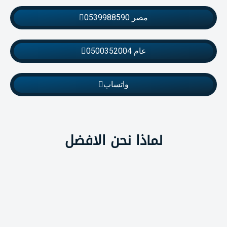
مصر 0539988590
عام 0500352004
واتساب
لماذا نحن الافضل