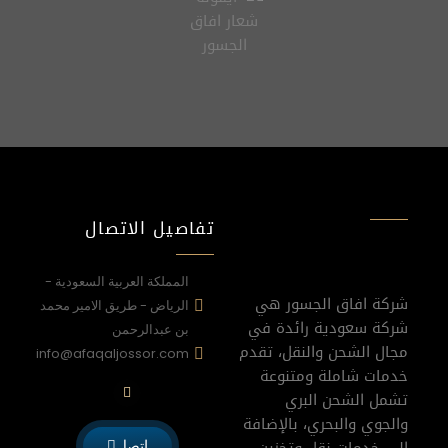
تفاصيل الاتصال
المملكة العربية السعودية -
شركة افاق الجسور هي
الرياض - طريق الامير محمد
شركة سعودية رائدة في
بن عبدالرحمن
مجال الشحن والنقل، تقدم
info@afaqaljossor.com
خدمات شاملة ومتنوعة
W
h
تشمل الشحن البري
a
والجوي والبحري، بالإضافة
t
s
اتصل