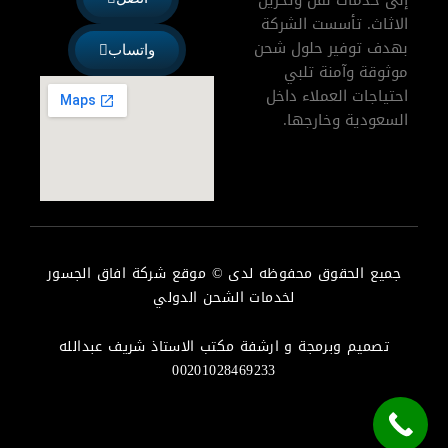
إلى خدمات نقل وتخزين
a
p
الاثاث. تأسست الشركة
p
بهدف توفير حلول شحن
واتساب
موثوقة وآمنة تلبي
احتياجات العملاء داخل
السعودية وخارجها.
جميع الحقوق محفوظه لدى © موقع شركة افاق الجسور
لخدمات الشحن الدولي
تصميم وبرمجة و ارشفة مكتب الاستاذ شريف عبدالله
00201028469233