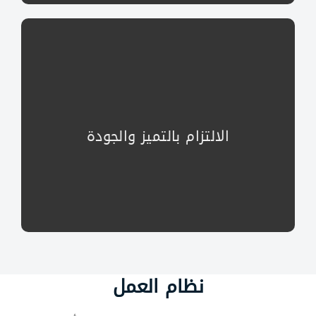
نلتزم بالتميز والجودة في جميع خدمات الشحن
خدمات شحن تجمع بين الجودة والتميز لتلبية توقعاتك
التميز والجودة أساس عملنا لتوفير أفضل حلول الشحن
الالتزام بالتميز والجودة
نظام العمل