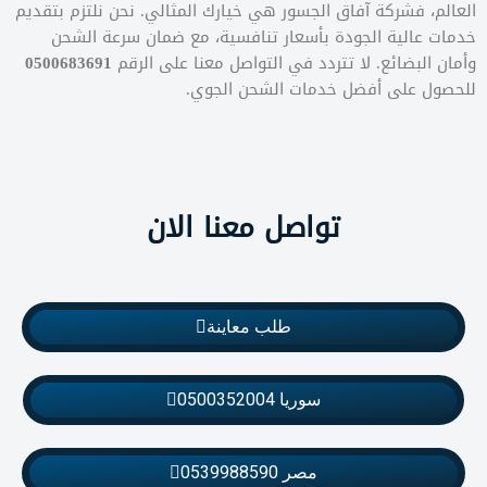
العالم، فشركة آفاق الجسور هي خيارك المثالي. نحن نلتزم بتقديم
خدمات عالية الجودة بأسعار تنافسية، مع ضمان سرعة الشحن
وأمان البضائع. لا تتردد في التواصل معنا على الرقم
0500683691
للحصول على أفضل خدمات الشحن الجوي.
تواصل معنا الان
طلب معاينة
سوريا 0500352004
مصر 0539988590