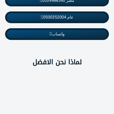
مصر 0539988590
عام 0500352004
واتساب
لماذا نحن الافضل