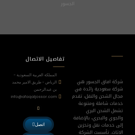
تفاصيل الاتصال
المملكة العربية السعودية -
شركة افاق الجسور هي
الرياض - طريق الامير محمد
شركة سعودية رائدة في
بن عبدالرحمن
مجال الشحن والنقل، تقدم
info@afaqaljossor.com
خدمات شاملة ومتنوعة
W
h
تشمل الشحن البري
a
والجوي والبحري، بالإضافة
t
s
إلى خدمات نقل وتخزين
اتصل
a
p
الاثاث. تأسست الشركة