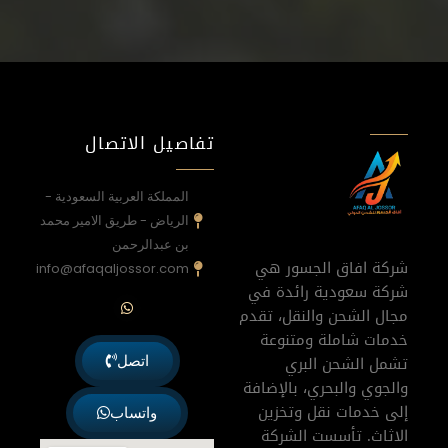
تفاصيل الاتصال
المملكة العربية السعودية -
الرياض - طريق الامير محمد
بن عبدالرحمن
شركة افاق الجسور هي
info@afaqaljossor.com
شركة سعودية رائدة في
W
h
مجال الشحن والنقل، تقدم
a
خدمات شاملة ومتنوعة
t
s
تشمل الشحن البري
اتصل
a
p
والجوي والبحري، بالإضافة
p
إلى خدمات نقل وتخزين
واتساب
الاثاث. تأسست الشركة