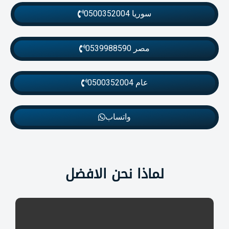
سوريا 0500352004
مصر 0539988590
عام 0500352004
واتساب
لماذا نحن الافضل