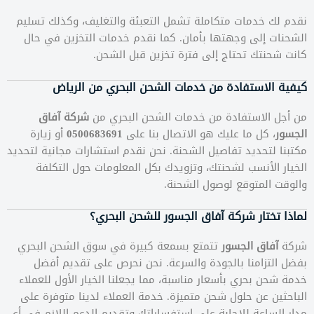
نقدم لك خدمات متكاملة تشمل التعبئة والتغليف، وكذلك تسليم
الشحنات إلى وجهتها بأمان. كما نقدم خدمات التخزين في حال
كانت شحنتك تحتاج إلى فترة تخزين قبل الشحن.
كيفية الاستفادة من خدمات الشحن البحري من الرياض
من أجل الاستفادة من خدمات الشحن البحري من
شركة آفاق
الجسور
، كل ما عليك هو الاتصال بنا على
0500683691
أو زيارة
مكتبنا لتحديد تفاصيل الشحنة. نحن نقدم استشارات مجانية لتحديد
الخيار الأنسب لشحنتك، وتزويدك بكل المعلومات حول التكلفة
والوقت المتوقع لوصول الشحنة.
لماذا تختار شركة آفاق الجسور للشحن البحري؟
شركة
آفاق الجسور
تتمتع بسمعة كبيرة في سوق الشحن البحري
بفضل التزامنا بالجودة والسرعة. نحن نحرص على تقديم أفضل
خدمة شحن بحري بأسعار مناسبة، مما يجعلنا الخيار الأول للعملاء
الباحثين عن حلول شحن متميزة. خدمة العملاء لدينا متوفرة على
مدار الساعة للإجابة على استفساراتك وتقديم الدعم اللازم في أي