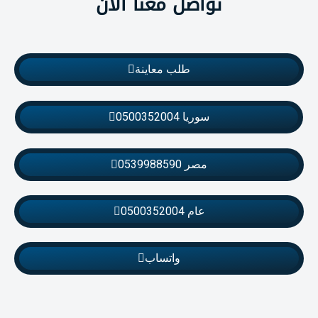
تواصل معنا الان
طلب معاينة
سوريا 0500352004
مصر 0539988590
عام 0500352004
واتساب